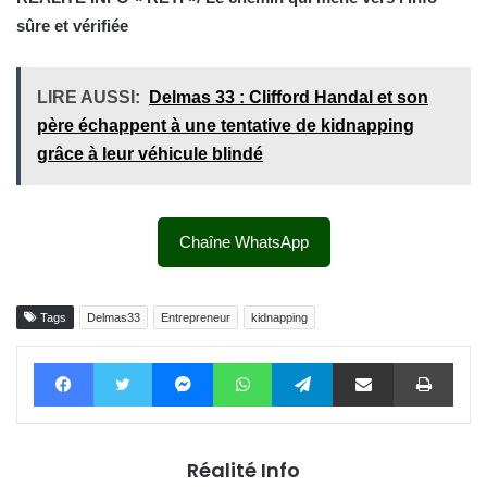
sûre et vérifiée
LIRE AUSSI:
Delmas 33 : Clifford Handal et son
père échappent à une tentative de kidnapping
grâce à leur véhicule blindé
Chaîne WhatsApp
Tags
Delmas33
Entrepreneur
kidnapping
Facebook
Twitter
Messenger
WhatsApp
Telegram
Partager par email
Impri
Réalité Info