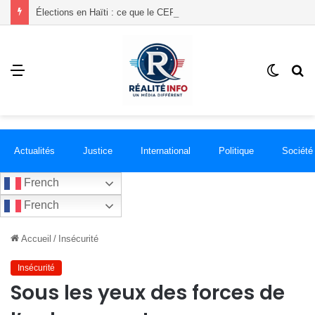
Élections en Haïti : ce que le CEP vient d’obtenir de la communauté internationale
Menu
Switch
R
skin
Actualités
Justice
International
Politique
Société
French
French
Accueil
/
Insécurité
Insécurité
Sous les yeux des forces de