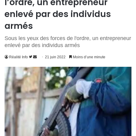
l’ordre, un entrepreneur
enlevé par des individus
armés
Sous les yeux des forces de l'ordre, un entrepreneur
enlevé par des individus armés
Suivre
Envoyer
Réalité Info
21 juin 2022
Moins d’une minute
sur
un
Twitter
courriel