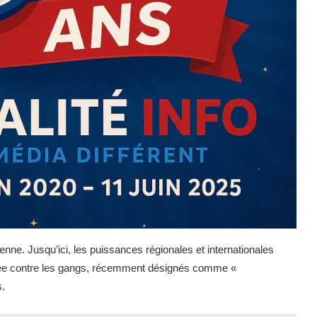
tienne. Jusqu’ici, les puissances régionales et internationales
armée contre les gangs, récemment désignés comme «
s.