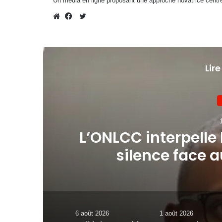
Un média en ligne proposant une approche novatrice centré
Twitter
Website
Facebook
Lire
son
Baccalauréat 2026
d’échecs majeurs
6 août 2026
1 août 2026