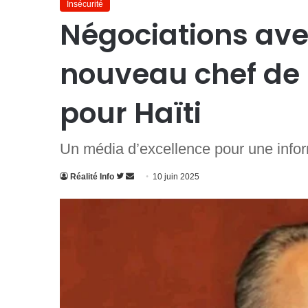
Insécurité
Négociations avec
nouveau chef de 
pour Haïti
Un média d’excellence pour une infor
Suivre
Envoyer
Réalité Info
10 juin 2025
sur
un
Twitter
courriel