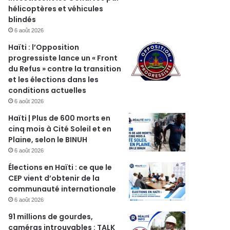
hélicoptères et véhicules
blindés
6 août 2026
Haïti : l’Opposition
progressiste lance un « Front
du Refus » contre la transition
et les élections dans les
conditions actuelles
6 août 2026
Haïti | Plus de 600 morts en
cinq mois à Cité Soleil et en
Plaine, selon le BINUH
6 août 2026
Élections en Haïti : ce que le
CEP vient d’obtenir de la
communauté internationale
6 août 2026
91 millions de gourdes,
caméras introuvables : TALK