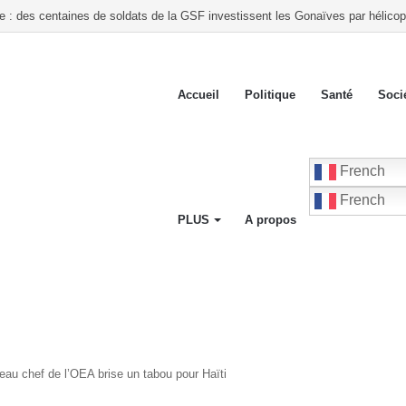
ste lance un « Front du Refus » contre la transition et les élections dans les c
Accueil
Politique
Santé
Soci
French
French
PLUS
A propos
eau chef de l’OEA brise un tabou pour Haïti