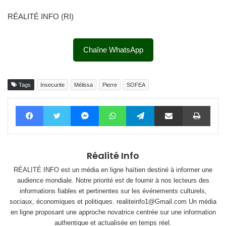
RÉALITÉ INFO (RI)
Chaîne WhatsApp
Tags
Insecurite
Mélissa
Pierre
SOFEA
Facebook
Twitter
Messenger
WhatsApp
Telegram
Partager par email
Impri
Réalité Info
RÉALITÉ INFO est un média en ligne haïtien destiné à informer une
audience mondiale. Notre priorité est de fournir à nos lecteurs des
informations fiables et pertinentes sur les événements culturels,
sociaux, économiques et politiques. realiteinfo1@Gmail.com Un média
en ligne proposant une approche novatrice centrée sur une information
authentique et actualisée en temps réel.