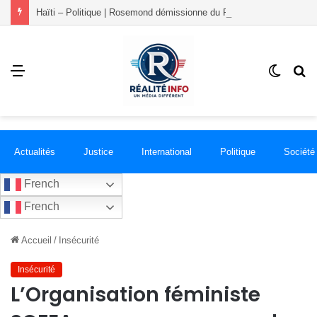
Haïti – Politique | Rosemond démissionne du PLANSPA et rejoint le groupement RÉCONCILIÉ
Menu
Switch
R
skin
Actualités
Justice
International
Politique
Société
French
French
Accueil
/
Insécurité
Insécurité
L’Organisation féministe