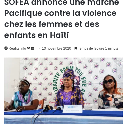
SOFEA annonce une marche
Pacifique contre la violence
chez les femmes et des
enfants en Haïti
Suivre
Envoyer
Réalité Info
13 novembre 2020
Temps de lecture 1 minute
sur
un
Twitter
courriel