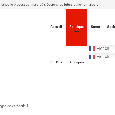
liance politique et dénonce de présumées irrégularités liées à l’inscription de
Accueil
Politique
Santé
Soci
French
French
PLUS
A propos
agan de catégorie 1