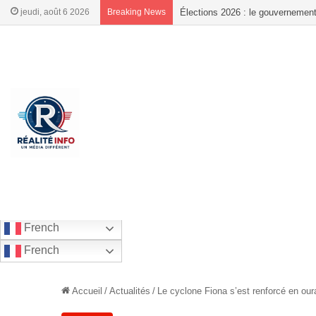
jeudi, août 6 2026
Breaking News
Élections : le PVD refuse toute al
French
French
Accueil
/
Actualités
/
Le cyclone Fiona s’est renforcé en our