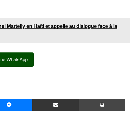
l Martelly en Haïti et appelle au dialogue face à la
îne WhatsApp
Messenger
Partager par email
Imprime