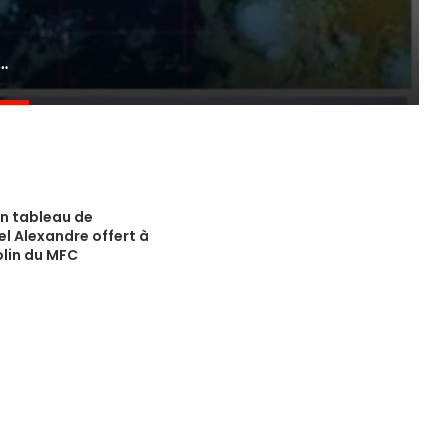
na fait déjà des victimes au Guadeloupe
 Un tableau de
nel Alexandre offert à
olin du MFC