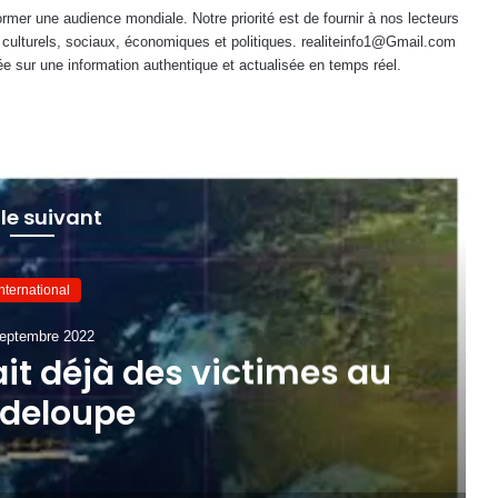
mer une audience mondiale. Notre priorité est de fournir à nos lecteurs
 culturels, sociaux, économiques et politiques. realiteinfo1@Gmail.com
e sur une information authentique et actualisée en temps réel.
 le suivant
International
eptembre 2022
it déjà des victimes au
deloupe