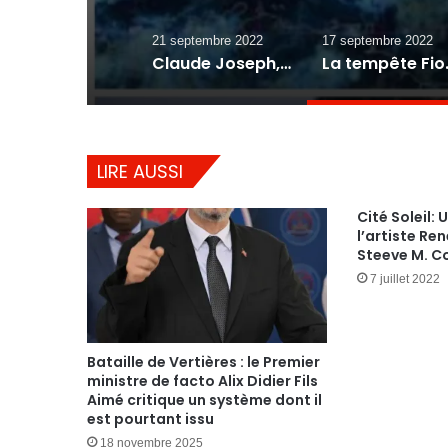
21 septembre 2022
17 septembre 2022
Claude Joseph, quoiqu’en bras de fer avec le président Luis Abinader, exprime sa solidarité au peuple dominicain
La tempête Fio
LIRE AUSSI
Cité Soleil:
l’artiste Re
Steeve M. C
7 juillet 2022
Bataille de Vertières : le Premier
ministre de facto Alix Didier Fils
Aimé critique un système dont il
est pourtant issu
18 novembre 2025