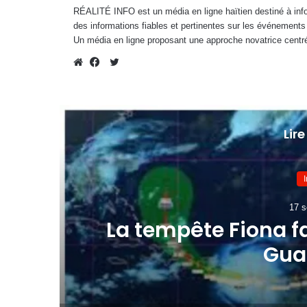
RÉALITÉ INFO est un média en ligne haïtien destiné à infor
des informations fiables et pertinentes sur les événements
Un média en ligne proposant une approche novatrice centré
Twitter
Website
Facebook
Lire
17 s
ec
La tempête Fiona fa
Gua