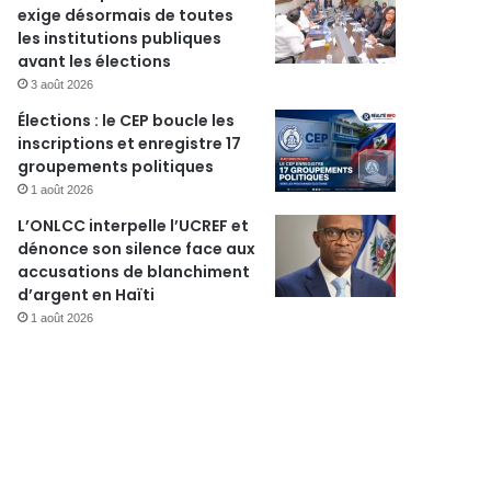
exige désormais de toutes
les institutions publiques
avant les élections
3 août 2026
Élections : le CEP boucle les
inscriptions et enregistre 17
groupements politiques
1 août 2026
L’ONLCC interpelle l’UCREF et
dénonce son silence face aux
accusations de blanchiment
Société
d’argent en Haïti
1 août 2026
21 septembre 2022
Claude Joseph, quoiqu’en b
le président Luis Abinad
solidarité au peuple 