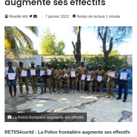
augmente ses effectifs
Suivre
Envoyer
Réalité Info
7 janvier 2022
Temps de lecture 1 minute
sur
un
Twitter
courriel
La Police frontalière augmente ses effectifs
RETI/Sécurité : La Police frontalière augmente ses effectifs