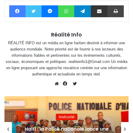
Facebook
Twitter
Messenger
WhatsApp
Telegram
Partager par email
Impri
Réalité Info
RÉALITÉ INFO est un média en ligne haïtien destiné à informer une
audience mondiale. Notre priorité est de fournir à nos lecteurs des
informations fiables et pertinentes sur les événements culturels,
sociaux, économiques et politiques. realiteinfo1@Gmail.com Un média
en ligne proposant une approche novatrice centrée sur une information
authentique et actualisée en temps réel.
Twitter
Website
Facebook
Insécurité
Haïti : la Police nationale lance une