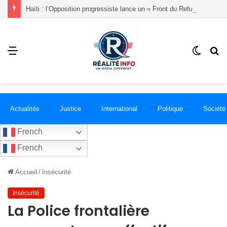
Haïti : l’Opposition progressiste lance un « Front du Refus » contre la transition et les élections dans les conditions actuelles
Menu
Switch
R
skin
Actualités
Justice
International
Politique
Société
French
French
Accueil
/
Insécurité
Insécurité
La Police frontalière