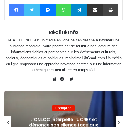
Facebook
Twitter
Messenger
WhatsApp
Telegram
Partager par email
Impri
Réalité Info
RÉALITÉ INFO est un média en ligne haïtien destiné à informer une
audience mondiale. Notre priorité est de fournir à nos lecteurs des
informations fiables et pertinentes sur les événements culturels,
sociaux, économiques et politiques. realiteinfo1@Gmail.com Un média
en ligne proposant une approche novatrice centrée sur une information
authentique et actualisée en temps réel.
Twitter
Website
Facebook
Corruption
L’ONLCC interpelle l’UCREF et
dénonce son silence face aux