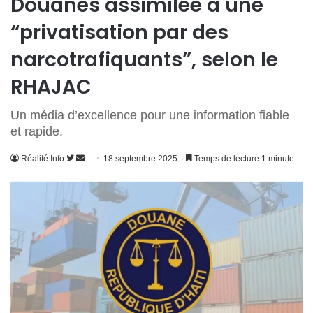
Douanes assimilée à une
“privatisation par des
narcotrafiquants”, selon le
RHAJAC
Un média d’excellence pour une information fiable
et rapide.
Suivre
Envoyer
Réalité Info
18 septembre 2025
Temps de lecture 1 minute
sur
un
Twitter
courriel