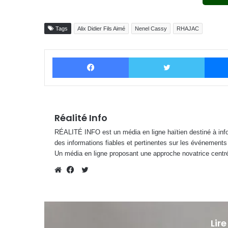
Tags
Alix Didier Fils Aimé
Nenel Cassy
RHAJAC
Facebook
Twitter
Réalité Info
RÉALITÉ INFO est un média en ligne haïtien destiné à infor
des informations fiables et pertinentes sur les événements
Un média en ligne proposant une approche novatrice centré
Twitter
Website
Facebook
Lire