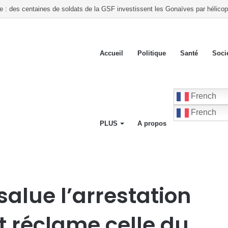
te : des centaines de soldats de la GSF investissent les Gonaïves par hélicop
Accueil
Politique
Santé
Soci
French
French
PLUS
A propos
de Nenel Cassy et réclame celle du Premier ministre
salue l’arrestation
t réclame celle du