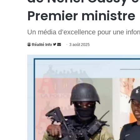
Premier ministre
Un média d’excellence pour une inform
Suivre
Envoyer
Réalité Info
3 août 2025
sur
un
Twitter
courriel