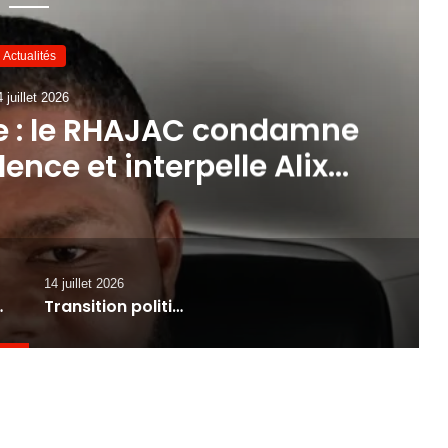
Actualités
 juillet 2026
e : le RHAJAC condamne
lence et interpelle Alix
mé sur la sécurité
14 juillet 2026
Didier Fils-Aimé sur la sécurité
Transition politique : la Convention Bois Caïman propose Sébastien Saintimé pour remplacer Alix Didier Fils-Aimé