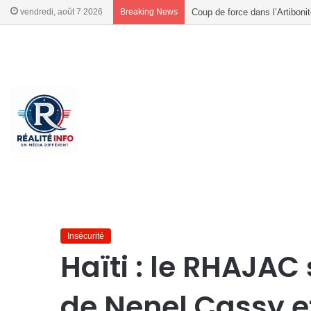
vendredi, août 7 2026
Breaking News
Coup de force dans l’Artiboni
French
French
Accueil
/
Insécurité
/
Haïti : le RHAJAC salue l’arrestation 
Insécurité
Haïti : le RHAJAC 
de Nenel Cassy e