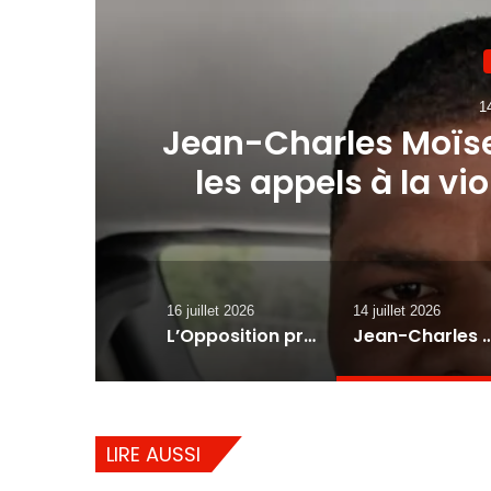
14
Jean-Charles Moïs
les appels à la vio
ce
Didier Fils-Ai
16 juillet 2026
14 juillet 2026
L’Opposition progressiste réclame une nouvelle gouvernance, rejette le décret électoral et annonce des actions en justice
Jean-Charles Moïse : le RHAJAC condamne les appels à la violence et interpelle Alix 
LIRE AUSSI