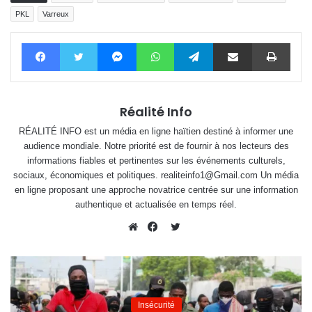
PKL
Varreux
Facebook
Twitter
Messenger
WhatsApp
Telegram
Partager par email
Impri
Réalité Info
RÉALITÉ INFO est un média en ligne haïtien destiné à informer une
audience mondiale. Notre priorité est de fournir à nos lecteurs des
informations fiables et pertinentes sur les événements culturels,
sociaux, économiques et politiques. realiteinfo1@Gmail.com Un média
en ligne proposant une approche novatrice centrée sur une information
authentique et actualisée en temps réel.
Twitter
Website
Facebook
Insécurité