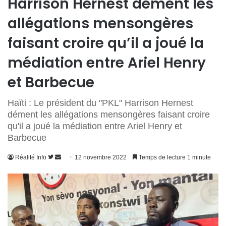
Harrison Hernest dément les
allégations mensongères
faisant croire qu’il a joué la
médiation entre Ariel Henry
et Barbecue
Haïti : Le président du "PKL" Harrison Hernest
dément les allégations mensongères faisant croire
qu'il a joué la médiation entre Ariel Henry et
Barbecue
Suivre
Envoyer
Réalité Info
12 novembre 2022
Temps de lecture 1 minute
sur
un
Twitter
courriel