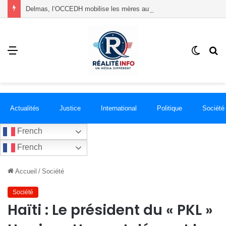
Delmas, l’OCCEDH mobilise les mères autour de l’allaitement maternel et de la santé infantile
Menu
Switch
R
skin
Actualités
Justice
International
Politique
Société
French
French
Accueil
/
Société
Société
Haïti : Le président du « PKL »