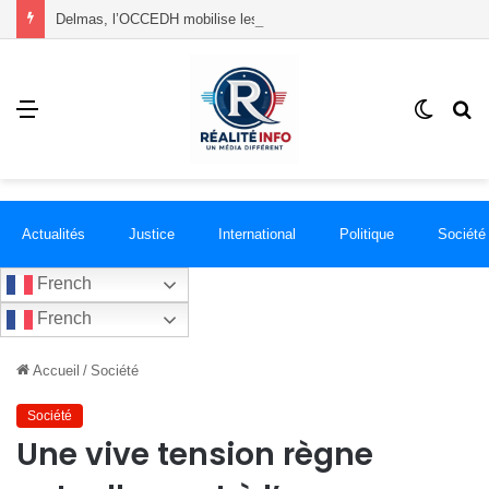
Delmas, l’OCCEDH mobilise les mères autour de l’allaitement maternel et de la santé infantile
Menu
Switch
R
skin
Actualités
Justice
International
Politique
Société
French
French
Accueil
/
Société
Société
Une vive tension règne