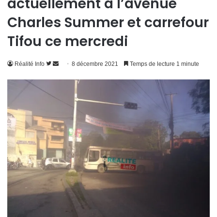
actuellement à l’avenue
Charles Summer et carrefour
Tifou ce mercredi
Suivre
Envoyer
Réalité Info
8 décembre 2021
Temps de lecture 1 minute
sur
un
Twitter
courriel