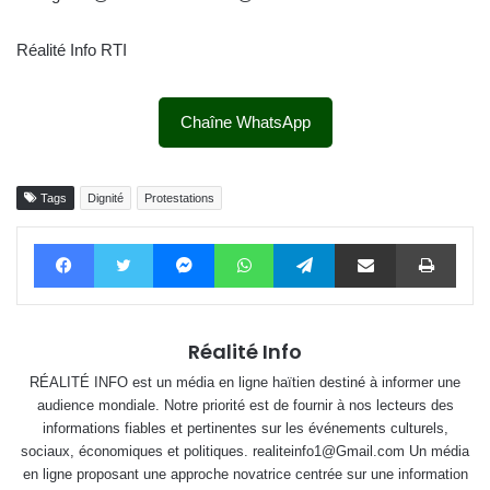
Réalité Info RTI
Chaîne WhatsApp
Tags
Dignité
Protestations
Facebook
Twitter
Messenger
WhatsApp
Telegram
Partager par email
Impri
Réalité Info
RÉALITÉ INFO est un média en ligne haïtien destiné à informer une
audience mondiale. Notre priorité est de fournir à nos lecteurs des
informations fiables et pertinentes sur les événements culturels,
sociaux, économiques et politiques. realiteinfo1@Gmail.com Un média
en ligne proposant une approche novatrice centrée sur une information