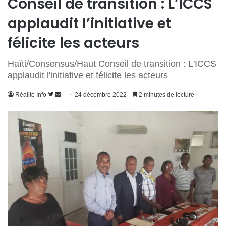
Conseil de transition : L’ICCS
applaudit l’initiative et
félicite les acteurs
Haïti/Consensus/Haut Conseil de transition : L'ICCS
applaudit l'initiative et félicite les acteurs
Suivre
Envoyer
Réalité Info
24 décembre 2022
2 minutes de lecture
sur
un
Twitter
courriel