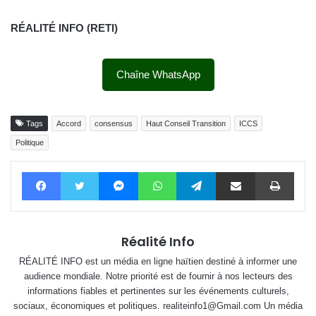
RÉALITÉ INFO (RETI)
Chaîne WhatsApp
Tags
Accord
consensus
Haut Conseil Transition
ICCS
Politique
Facebook
Twitter
Messenger
WhatsApp
Telegram
Partager par email
Impri
Réalité Info
RÉALITÉ INFO est un média en ligne haïtien destiné à informer une
audience mondiale. Notre priorité est de fournir à nos lecteurs des
informations fiables et pertinentes sur les événements culturels,
sociaux, économiques et politiques. realiteinfo1@Gmail.com Un média