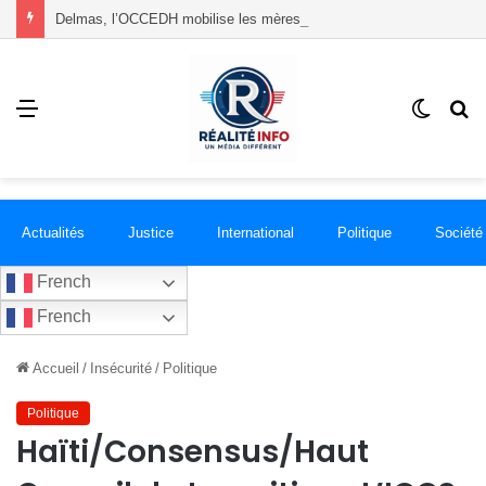
Delmas, l’OCCEDH mobilise les mères autour de l’allaitement maternel et de la santé infantile
Menu
Switch
R
skin
Actualités
Justice
International
Politique
Société
French
French
Accueil
/
Insécurité
/
Politique
Politique
Haïti/Consensus/Haut