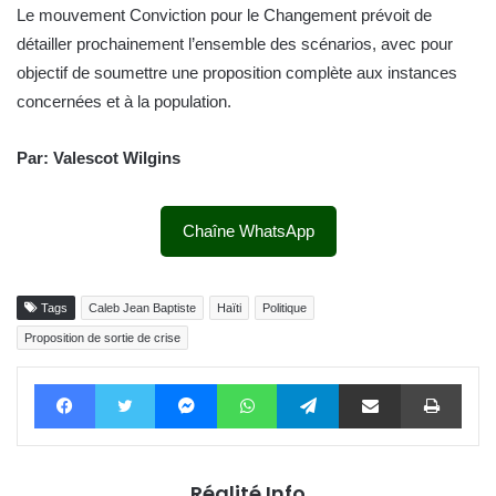
Le mouvement Conviction pour le Changement prévoit de
détailler prochainement l’ensemble des scénarios, avec pour
objectif de soumettre une proposition complète aux instances
concernées et à la population.
Par: Valescot Wilgins
Chaîne WhatsApp
Tags
Caleb Jean Baptiste
Haïti
Politique
Proposition de sortie de crise
Facebook
Twitter
Messenger
WhatsApp
Telegram
Partager par email
Impri
Réalité Info