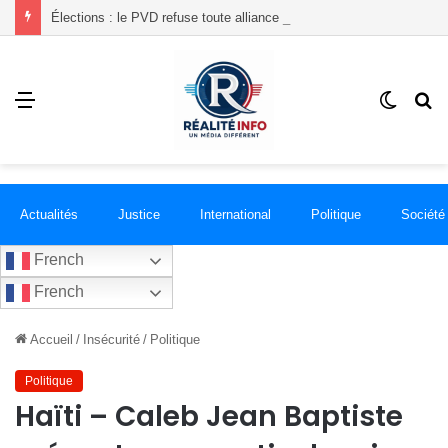
Élections : le PVD refuse toute alliance politique et dénonce de présumées irrégularités liées à l’inscription de citoyens
Menu
Switch
R
skin
Actualités
Justice
International
Politique
Société
French
French
Accueil
/
Insécurité
/
Politique
Politique
Haïti – Caleb Jean Baptiste