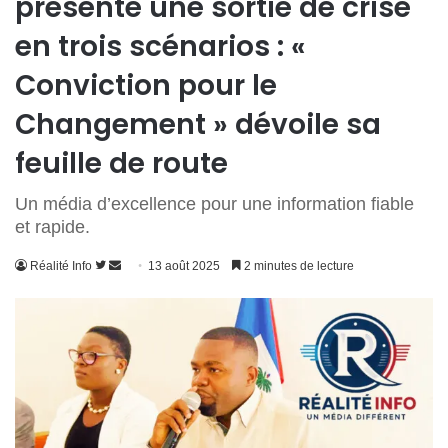
présente une sortie de crise
en trois scénarios : «
Conviction pour le
Changement » dévoile sa
feuille de route
Un média d’excellence pour une information fiable
et rapide.
Suivre
Envoyer
Réalité Info
13 août 2025
2 minutes de lecture
sur
un
Twitter
courriel