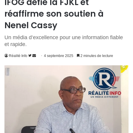
IFOG défie la FJKL et
réaffirme son soutien à
Nenel Cassy
Un média d’excellence pour une information fiable
et rapide.
Suivre
Envoyer
Réalité Info
4 septembre 2025
2 minutes de lecture
sur
un
Twitter
courriel