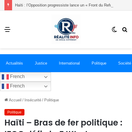
Haïti : l’Opposition progressiste lance un « Front du Refus » contre la transition et les élections dans les conditions actuelles
Menu
Switch
R
skin
Actualités
Justice
International
Politique
Société
French
French
Accueil
/
Insécurité
/
Politique
Politique
Haïti – Bras de fer politique :