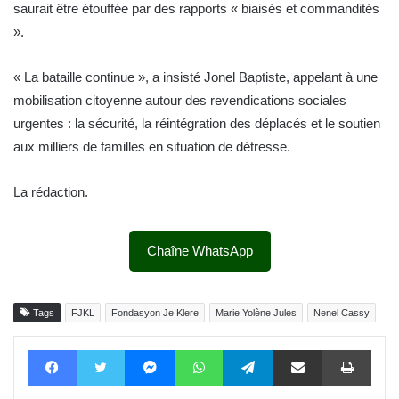
saurait être étouffée par des rapports « biaisés et commandités
».
« La bataille continue », a insisté Jonel Baptiste, appelant à une
mobilisation citoyenne autour des revendications sociales
urgentes : la sécurité, la réintégration des déplacés et le soutien
aux milliers de familles en situation de détresse.
La rédaction.
Chaîne WhatsApp
Tags
FJKL
Fondasyon Je Klere
Marie Yolène Jules
Nenel Cassy
Facebook
Twitter
Messenger
WhatsApp
Telegram
Partager par email
Impri