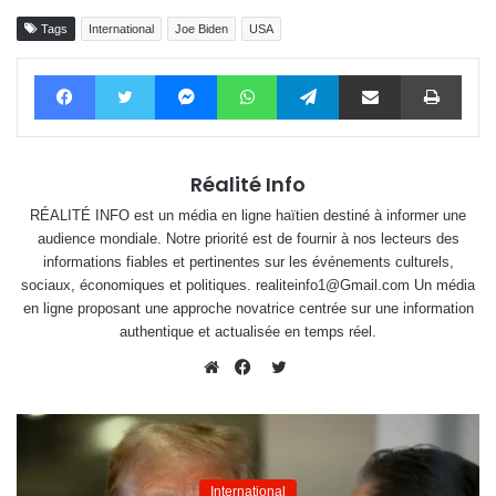
Tags
International
Joe Biden
USA
Facebook
Twitter
Messenger
WhatsApp
Telegram
Partager par email
Impri
Réalité Info
RÉALITÉ INFO est un média en ligne haïtien destiné à informer une
audience mondiale. Notre priorité est de fournir à nos lecteurs des
informations fiables et pertinentes sur les événements culturels,
sociaux, économiques et politiques. realiteinfo1@Gmail.com Un média
en ligne proposant une approche novatrice centrée sur une information
authentique et actualisée en temps réel.
Twitter
Website
Facebook
International