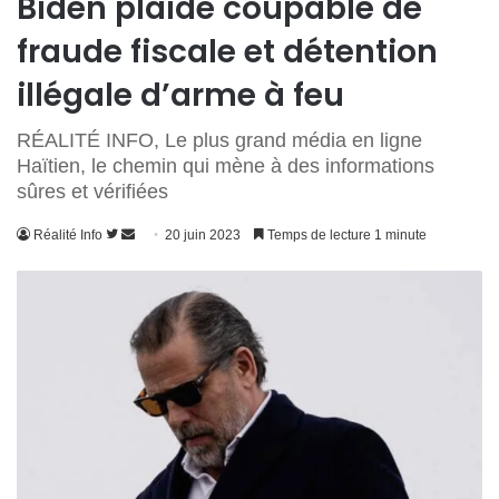
Biden plaide coupable de
fraude fiscale et détention
illégale d’arme à feu
RÉALITÉ INFO, Le plus grand média en ligne
Haïtien, le chemin qui mène à des informations
sûres et vérifiées
Suivre
Envoyer
Réalité Info
20 juin 2023
Temps de lecture 1 minute
sur
un
Twitter
courriel