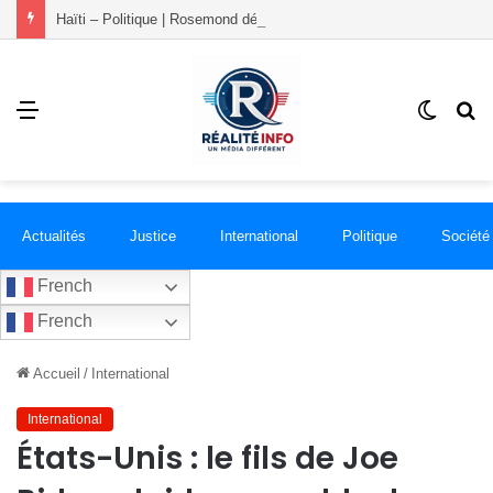
Haïti – Politique | Rosemond démissionne du PLANSPA et rejoint le groupement RÉCONCILIÉ
Menu
Switch
R
skin
Actualités
Justice
International
Politique
Société
French
French
Accueil
/
International
International
États-Unis : le fils de Joe