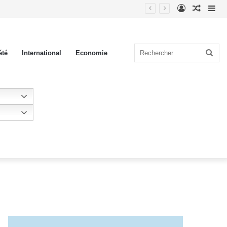
Connexion
Article
Sid
tères et véhicules blindés
Aléatoi
(ba
lat
Rec
été
International
Economie