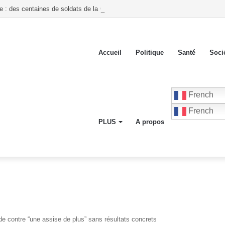
te : des centaines de soldats de la GSF investissent les Gonaïves par hélicop
Accueil
Politique
Santé
Soci
French
French
PLUS
A propos
 contre “une assise de plus” sans résultats concrets