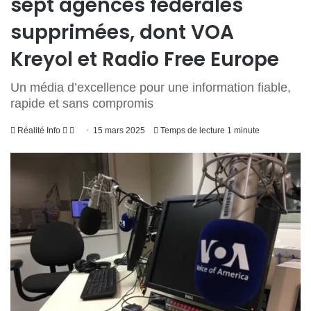
sept agences fédérales
supprimées, dont VOA
Kreyol et Radio Free Europe
Un média d’excellence pour une information fiable,
rapide et sans compromis
Suivre
Envoyer
Réalité Info
15 mars 2025
Temps de lecture 1 minute
sur
un
Twitter
courriel