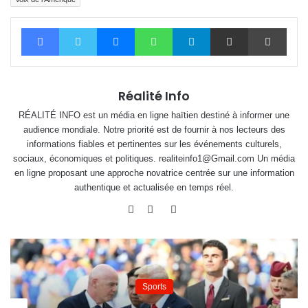
Facebook
Twitter
Messenger
WhatsApp
Telegram
Partager par email
Impri
Réalité Info
RÉALITÉ INFO est un média en ligne haïtien destiné à informer une
audience mondiale. Notre priorité est de fournir à nos lecteurs des
informations fiables et pertinentes sur les événements culturels,
sociaux, économiques et politiques. realiteinfo1@Gmail.com Un média
en ligne proposant une approche novatrice centrée sur une information
authentique et actualisée en temps réel.
Website
Facebook
Twitter
Sports