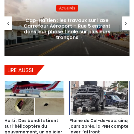
Actualités
Cap-Haïtien : les travaux sur l’axe
Carrefour Aéroport – Rue 5 entrent
dans leur phase finale sur plusieurs
tronçons
LIRE AUSSI
Haïti : Des bandits tirent
Plaine du Cul-de-sac: cinq
sur l’hélicoptère du
jours après, la PNH compte
gouvernement, un policier
laver l’affront