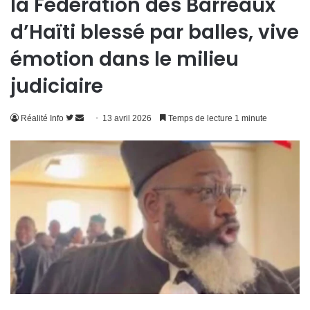
la Fédération des Barreaux
d’Haïti blessé par balles, vive
émotion dans le milieu
judiciaire
Suivre
Envoyer
Réalité Info
13 avril 2026
Temps de lecture 1 minute
sur
un
Twitter
courriel