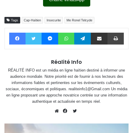
Tags
Cap-Haïtien
Insecurite
Me Ronel Telcyde
Facebook
Twitter
Messenger
WhatsApp
Telegram
Partager par email
Impri
Réalité Info
RÉALITÉ INFO est un média en ligne haïtien destiné à informer une
audience mondiale. Notre priorité est de fournir à nos lecteurs des
informations fiables et pertinentes sur les événements culturels,
sociaux, économiques et politiques. realiteinfo1@Gmail.com Un média
en ligne proposant une approche novatrice centrée sur une information
authentique et actualisée en temps réel.
Twitter
Website
Facebook