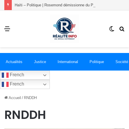
Haïti – Politique | Rosemond démissionne du PLANSPA et rejoint le groupement RÉCONCILIÉ
Menu
Switch
R
skin
Actualités
Justice
International
Politique
Société
French
French
Accueil
/
RNDDH
RNDDH