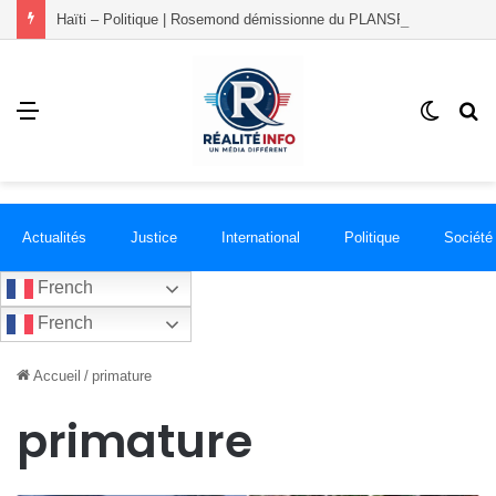
Haïti – Politique | Rosemond démissionne du PLANSPA et rejoint le groupement RÉCONCILIÉ
Menu
Switch
R
skin
Actualités
Justice
International
Politique
Société
French
French
Accueil
/
primature
primature