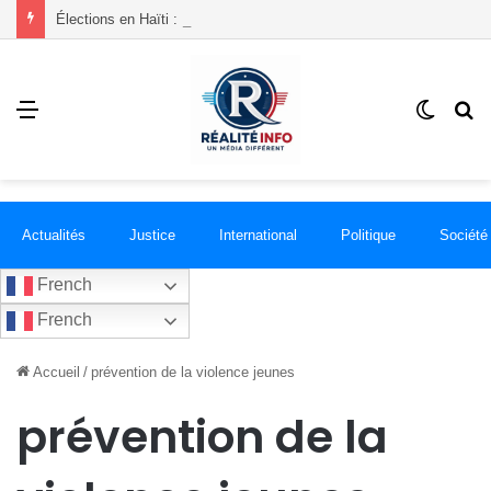
Élections en Haïti : ce que le CEP vient d’obtenir de la communauté internationale
Menu
Switch
R
skin
Actualités
Justice
International
Politique
Société
French
French
Accueil
/
prévention de la violence jeunes
prévention de la