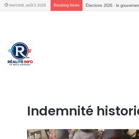
mercredi, août 5 2026
Breaking News
Élections 2026 : le gouvernem
French
French
Accueil
/
Indemnité historique
Indemnité histor