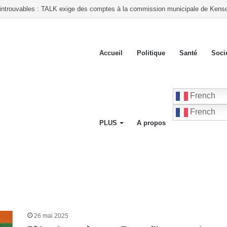
 lance le processus, mais où siégeront les futurs parlementaires ?
Accueil
Politique
Santé
Soci
French
French
PLUS
A propos
26 mai 2025