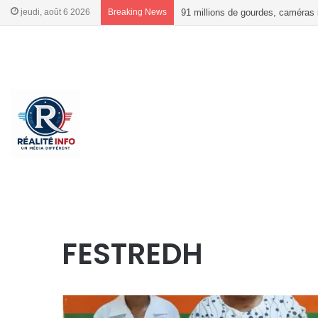
jeudi, août 6 2026
Breaking News
Élections 2026 : le gouvernement
French
French
Accueil
/
FESTREDH
FESTREDH