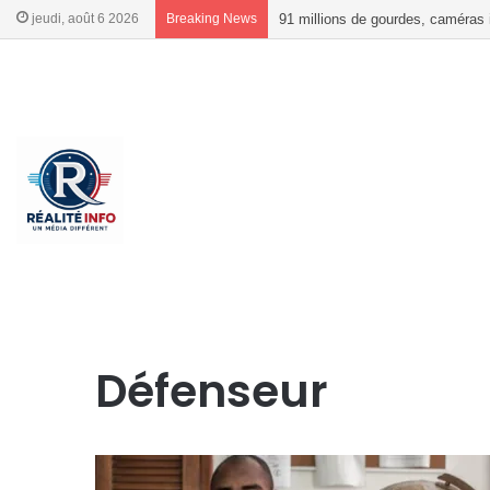
jeudi, août 6 2026
Breaking News
91 millions de gourdes, caméras
French
French
Accueil
/
Défenseur
Défenseur