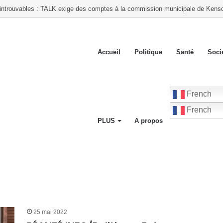
 introuvables : TALK exige des comptes à la commission municipale de Kensc
Accueil
Politique
Santé
Soci
French
French
PLUS
A propos
25 mai 2022