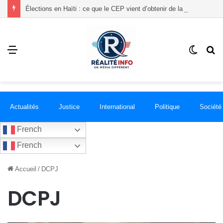
Élections en Haïti : ce que le CEP vient d’obtenir de la communauté internationale
Menu
Switch
R
skin
Actualités
Justice
International
Politique
Société
French
French
Accueil
/
DCPJ
DCPJ