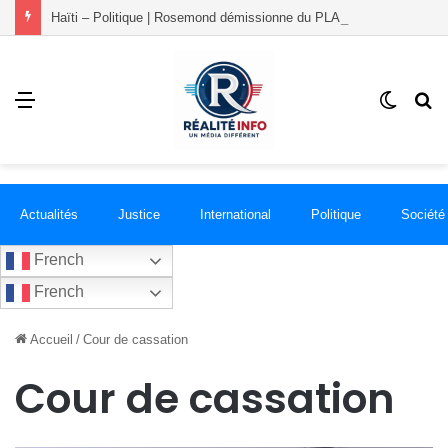
Haïti – Politique | Rosemond démissionne du PLANSPA et rejoint le groupement RÉCONCILIÉ
Menu
Switch
R
skin
Actualités
Justice
International
Politique
Société
French
French
Accueil
/
Cour de cassation
Cour de cassation