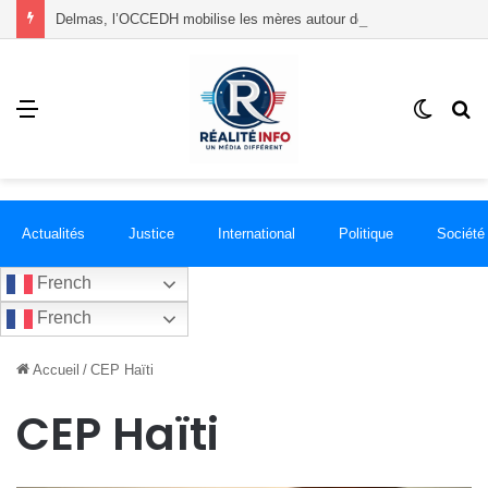
Delmas, l’OCCEDH mobilise les mères autour de l’allaitement maternel et de la santé infantile
Menu
Switch
R
skin
Actualités
Justice
International
Politique
Société
French
French
Accueil
/
CEP Haïti
CEP Haïti