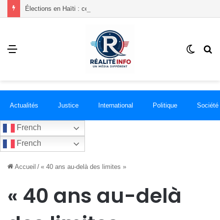
Élections en Haïti : ce que le CEP vient d’obtenir de la communauté internationale
Menu
Switch
R
skin
Actualités
Justice
International
Politique
Société
French
French
Accueil
/
« 40 ans au-delà des limites »
« 40 ans au-delà