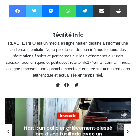
Facebook
Twitter
Messenger
WhatsApp
Telegram
Partager par email
Impri
Réalité Info
RÉALITÉ INFO est un média en ligne haïtien destiné à informer une
audience mondiale. Notre priorité est de fournir à nos lecteurs des
informations fiables et pertinentes sur les événements culturels,
sociaux, économiques et politiques. realiteinfo1@Gmail.com Un média
en ligne proposant une approche novatrice centrée sur une information
authentique et actualisée en temps réel.
Twitter
Website
Facebook
Insécurité
Haïti : un policier grièvement blessé
lors d’une fusillade avec un