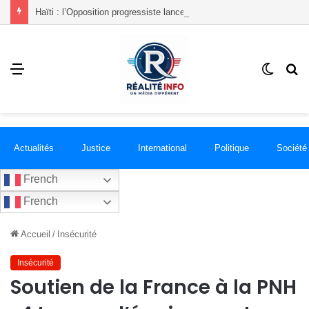
Haïti : l’Opposition progressiste lance un « Front du Refus » contre la transition et les élections dans les conditions actuelles
Menu
Switch
R
skin
Actualités
Justice
International
Politique
Société
French
French
Accueil
/
Insécurité
Insécurité
Soutien de la France à la PNH