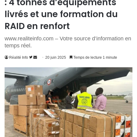
: 4 tonnes d’équipements
livrés et une formation du
RAID en renfort
www.realiteinfo.com – Votre source d’information en
temps réel.
Suivre
Envoyer
Réalité Info
20 juin 2025
Temps de lecture 1 minute
sur
un
Twitter
courriel