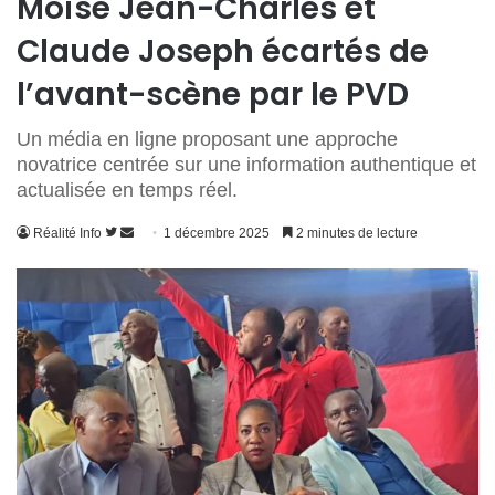
Moïse Jean-Charles et
Claude Joseph écartés de
l’avant-scène par le PVD
Un média en ligne proposant une approche
novatrice centrée sur une information authentique et
actualisée en temps réel.
Suivre
Envoyer
Réalité Info
1 décembre 2025
2 minutes de lecture
sur
un
Twitter
courriel