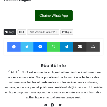
Chaîne WhatsApp
Tags
Haïti
Parti Vision d'Haïti (PVD)
Politique
Facebook
Twitter
Messenger
WhatsApp
Telegram
Partager par email
Impri
Réalité Info
RÉALITÉ INFO est un média en ligne haïtien destiné à informer une
audience mondiale. Notre priorité est de fournir à nos lecteurs des
informations fiables et pertinentes sur les événements culturels,
sociaux, économiques et politiques. realiteinfo1@Gmail.com Un média
en ligne proposant une approche novatrice centrée sur une information
authentique et actualisée en temps réel.
Twitter