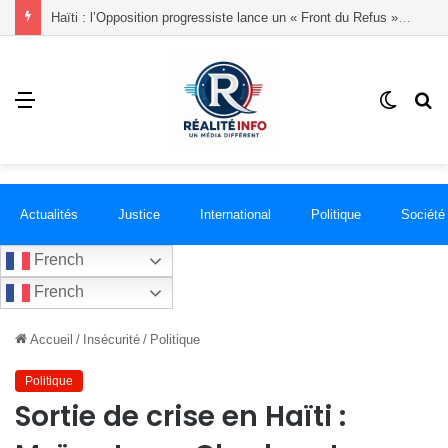
Haïti : l’Opposition progressiste lance un « Front du Refus » contre la transition et les élections dans les conditions actuelles
Menu
Switch
R
skin
Actualités
Justice
International
Politique
Société
French
French
Accueil
/
Insécurité
/
Politique
Politique
Sortie de crise en Haïti :