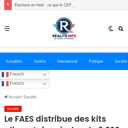
Élections en Haïti : ce que le CEP vient d’obtenir de la communauté internationale
Menu
Switch
R
skin
Actualités
Justice
International
Politique
Société
French
French
Accueil
/
Société
Société
Le FAES distribue des kits