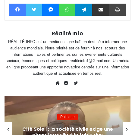
Facebook
Twitter
Messenger
WhatsApp
Telegram
Partager par email
Impri
Réalité Info
RÉALITÉ INFO est un média en ligne haïtien destiné à informer une
audience mondiale. Notre priorité est de fournir à nos lecteurs des
informations fiables et pertinentes sur les événements culturels,
sociaux, économiques et politiques. realiteinfo1@Gmail.com Un média
en ligne proposant une approche novatrice centrée sur une information
authentique et actualisée en temps réel.
Twitter
Website
Facebook
Politique
Cité Soleil : la société civile exige une
place formelle à la table des