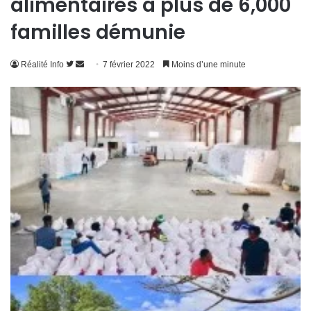
alimentaires à plus de 6,000
familles démunie
Suivre
Envoyer
Réalité Info
7 février 2022
Moins d’une minute
sur
un
Twitter
courriel