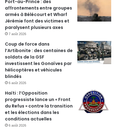
Port-au-Prince : des
affrontements entre groupes
armés à Bélécourt et Wharf
Jérémie font des victimes et
paralysent plusieurs axes
7 août 2026
Coup de force dans
l’Artibonite : des centaines de
soldats de la GSF
investissent les Gonaïves par
hélicoptères et véhicules
blindés
6 août 2026
Haïti : l’Opposition
progressiste lance un « Front
du Refus » contre la transition
et les élections dans les
conditions actuelles
6 août 2026