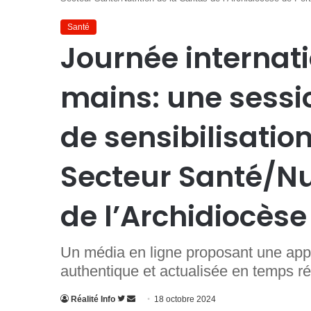
Santé
Journée internat
mains: une sessi
de sensibilisatio
Secteur Santé/Nut
de l’Archidiocès
Un média en ligne proposant une appr
authentique et actualisée en temps ré
Suivre
Envoyer
Réalité Info
18 octobre 2024