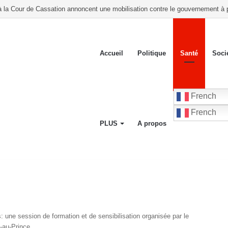
mères autour de l’allaitement maternel et de la santé infantile
Accueil
Politique
Santé
Soci
French
French
PLUS
A propos
: une session de formation et de sensibilisation organisée par le
t-au-Prince