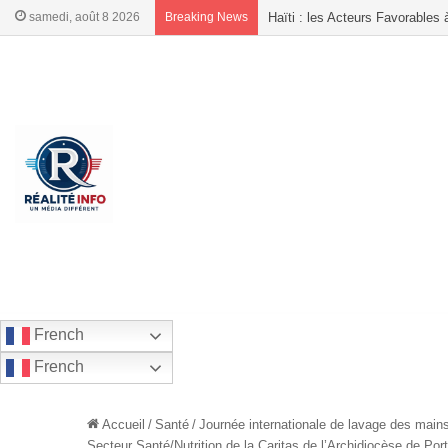
samedi, août 8 2026
Breaking News
Delmas, l’OCCEDH mobilise les 
French
French
Accueil
/
Santé
/
Journée internationale de lavage des mains
Secteur Santé/Nutrition de la Caritas de l’Archidiocèse de Por