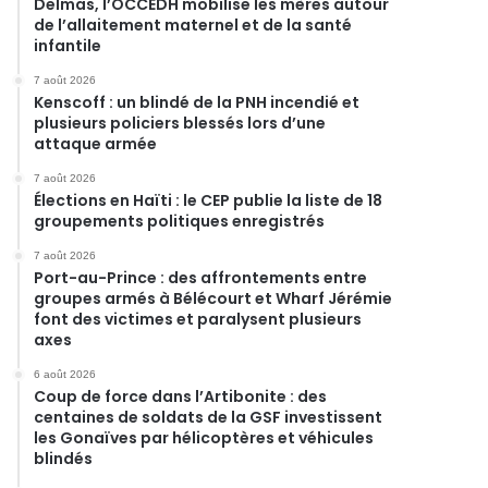
Delmas, l’OCCEDH mobilise les mères autour
de l’allaitement maternel et de la santé
infantile
7 août 2026
Kenscoff : un blindé de la PNH incendié et
plusieurs policiers blessés lors d’une
attaque armée
7 août 2026
Élections en Haïti : le CEP publie la liste de 18
groupements politiques enregistrés
7 août 2026
Port-au-Prince : des affrontements entre
groupes armés à Bélécourt et Wharf Jérémie
font des victimes et paralysent plusieurs
axes
6 août 2026
Coup de force dans l’Artibonite : des
centaines de soldats de la GSF investissent
les Gonaïves par hélicoptères et véhicules
blindés