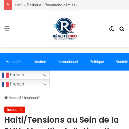
Haïti – Politique | Rosemond démissionne du PLANSPA et rejoint le groupement RÉCONCILIÉ
Menu
Switch
R
skin
Actualités
Justice
International
Politique
Société
French
French
Accueil
/
Insécurité
Insécurité
Haiti/Tensions au Sein de la