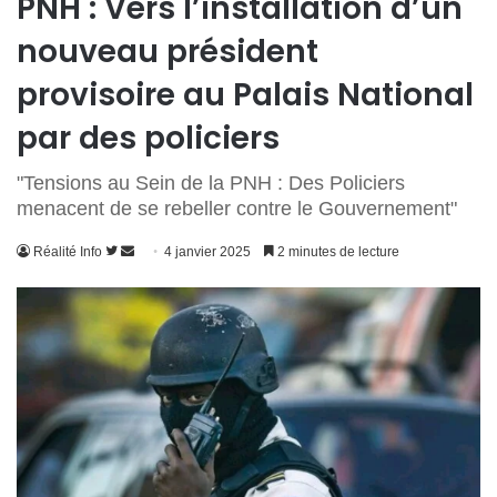
PNH : Vers l’installation d’un
nouveau président
provisoire au Palais National
par des policiers
"Tensions au Sein de la PNH : Des Policiers
menacent de se rebeller contre le Gouvernement"
Suivre
Envoyer
Réalité Info
4 janvier 2025
2 minutes de lecture
sur
un
Twitter
courriel