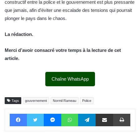
constructif entre la police et le gouvernement est plus pressante
que jamais, afin d’éviter une escalade des tensions qui pourrait
plonger le pays dans le chaos.
La rédaction.
Merci d’avoir consacré votre temps à la lecture de cet
article.
Chaîne WhatsApp
Tags
gouvernement
Normil Rameau
Police
Facebook
Twitter
Messenger
WhatsApp
Telegram
Partager par email
Impri