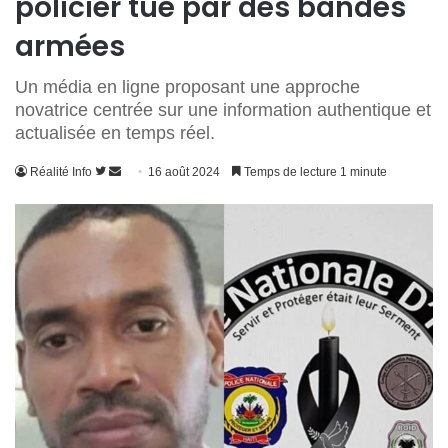
policier tué par des bandes
armées
Un média en ligne proposant une approche
novatrice centrée sur une information authentique et
actualisée en temps réel.
Suivre
Envoyer
Réalité Info
16 août 2024
Temps de lecture 1 minute
sur
un
Twitter
courriel