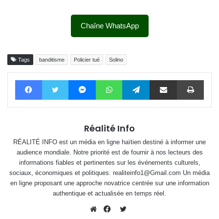
Chaîne WhatsApp
Tags
banditisme
Policier tué
Solino
Facebook
Twitter
Messenger
WhatsApp
Telegram
Partager par email
Impri
Réalité Info
RÉALITÉ INFO est un média en ligne haïtien destiné à informer une
audience mondiale. Notre priorité est de fournir à nos lecteurs des
informations fiables et pertinentes sur les événements culturels,
sociaux, économiques et politiques. realiteinfo1@Gmail.com Un média
en ligne proposant une approche novatrice centrée sur une information
authentique et actualisée en temps réel.
Twitter