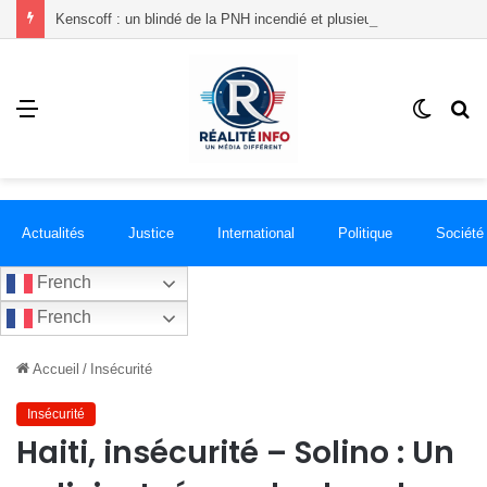
Kenscoff : un blindé de la PNH incendié et plusieurs policiers blessés lors d’une attaque armée
Menu
Switch
R
skin
Actualités
Justice
International
Politique
Société
French
French
Accueil
/
Insécurité
Insécurité
Haiti, insécurité – Solino : Un