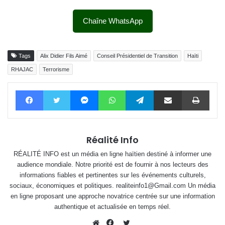
Chaîne WhatsApp
Tags
Alix Didier Fils Aimé
Conseil Présidentiel de Transition
Haïti
RHAJAC
Terrorisme
Facebook
Twitter
Messenger
WhatsApp
Telegram
Partager par email
Impri
Réalité Info
RÉALITÉ INFO est un média en ligne haïtien destiné à informer une
audience mondiale. Notre priorité est de fournir à nos lecteurs des
informations fiables et pertinentes sur les événements culturels,
sociaux, économiques et politiques. realiteinfo1@Gmail.com Un média
en ligne proposant une approche novatrice centrée sur une information
authentique et actualisée en temps réel.
Twitter