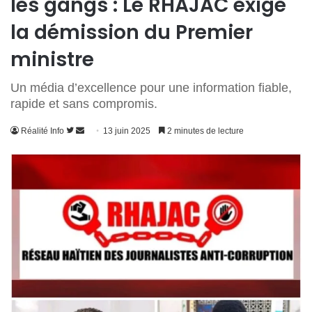
les gangs : Le RHAJAC exige
la démission du Premier
ministre
Un média d’excellence pour une information fiable,
rapide et sans compromis.
Suivre
Envoyer
Réalité Info
13 juin 2025
2 minutes de lecture
sur
un
Twitter
courriel