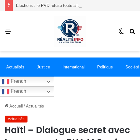
Élections : le PVD refuse toute alliance politique et dénonce de présumées irrégularités liées à l’inscription de citoyens
Menu
Switch
R
skin
Actualités
Justice
International
Politique
Société
French
French
Accueil
/
Actualités
Actualités
Haïti – Dialogue secret avec