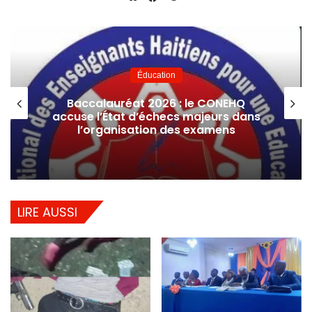
Website
Facebook
Éducation
Baccalauréat 2026 : le CONEHQ
accuse l’État d’échecs majeurs dans
l’organisation des examens
LIRE AUSSI