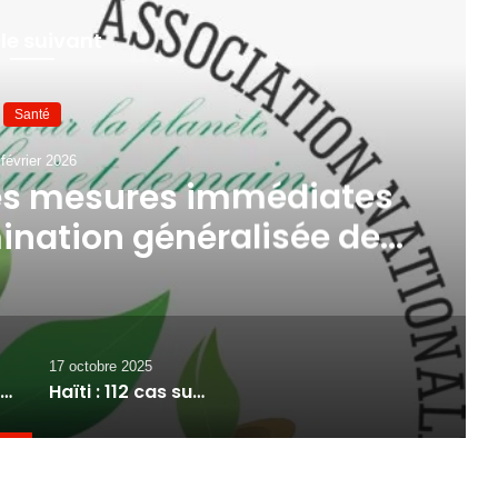
 le suivant
Santé
 février 2026
es mesures immédiates
ination généralisée de
mations dans le pays
17 octobre 2025
L’ANADÉDU exige des mesures immédiates face à une contamination généralisée de l’eau de consommations dans le pays
Haïti : 112 cas suspects et 2 décès signalés dans une nouvelle flambée de choléra à Port-au-Prince