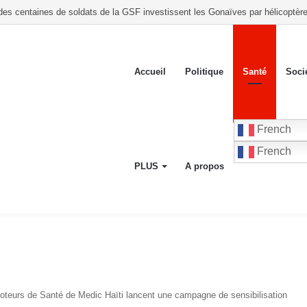
lance un « Front du Refus » contre la transition et les élections dans les condi
Accueil
Politique
Santé
Soci
French
French
PLUS
A propos
oteurs de Santé de Medic Haïti lancent une campagne de sensibilisation