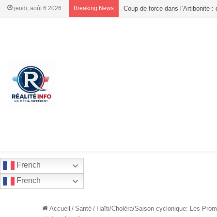
jeudi, août 6 2026
Breaking News
Haïti : l’Opposition progressiste 
French
French
Accueil
/
Santé
/
Haïti/Choléra/Saison cyclonique: Les Prom