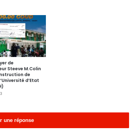
oyer de
ur Steeve M.Colin
nstruction de
l’Université d’Etat
H)
23
r une réponse