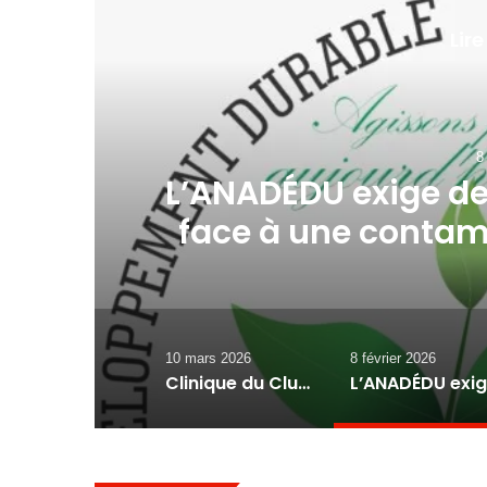
Lire
8
L’ANADÉDU exige d
face à une contam
l’eau de consom
10 mars 2026
8 février 2026
Clinique du Club Lion des Cayes : Préouverture du nouveau centre ophtalmologique