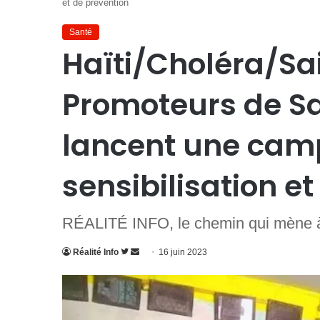
et de prévention
Santé
Haïti/Choléra/Sa
Promoteurs de Sa
lancent une cam
sensibilisation e
RÉALITÉ INFO, le chemin qui mène à 
Suivre
Envoyer
Réalité Info
16 juin 2023
sur
un
Twitter
courriel