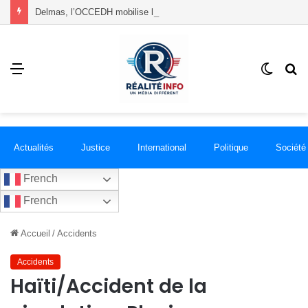
Delmas, l’OCCEDH mobilise les mères autour de l’allaitement maternel et de la santé infantile
Menu
Switch
R
skin
Actualités
Justice
International
Politique
Société
French
French
Accueil
/
Accidents
Accidents
Haïti/Accident de la