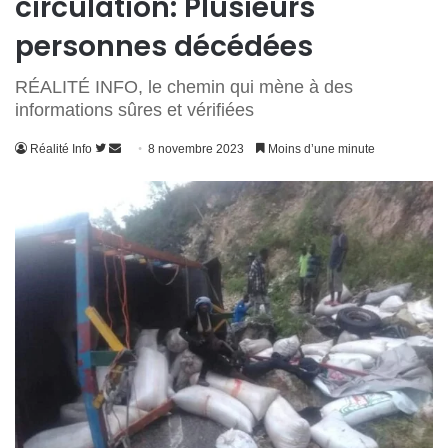
circulation: Plusieurs
personnes décédées
RÉALITÉ INFO, le chemin qui mène à des
informations sûres et vérifiées
Suivre
Envoyer
Réalité Info
8 novembre 2023
Moins d’une minute
sur
un
Twitter
courriel