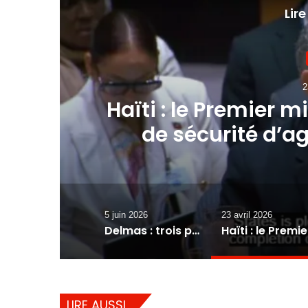
Lire
2
Haïti : le Premier m
de sécurité d’ag
la
5 juin 2026
23 avril 2026
Delmas : trois présumés membres de gangs blessés, cinq armes saisies lors d’une opération conjointe de la PNH et de la Task Force
Haïti :
LIRE AUSSI