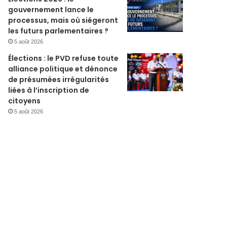
gouvernement lance le
processus, mais où siégeront
les futurs parlementaires ?
5 août 2026
Sécurité
Élections : le PVD refuse toute
12 avril 2026
alliance politique et dénonce
Élections contestées : le 
de présumées irrégularités
liées à l’inscription de
doute les conditions d’un 
citoyens
5 août 2026