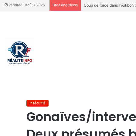
vendredi, août 7 2026
Breaking News
Coup de force dans l’Artiboni
French
French
Accueil
/
Insécurité
/
Gonaïves/intervention policière : Deu
Insécurité
Gonaïves/interven
Deux présumés b