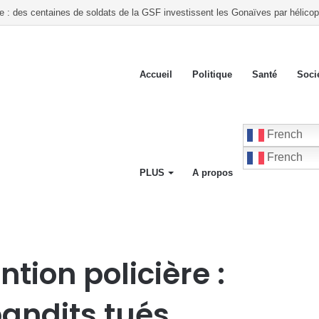
te : des centaines de soldats de la GSF investissent les Gonaïves par hélicop
Accueil
Politique
Santé
Soci
French
French
PLUS
A propos
x présumés bandits tués
tion policière :
andits tués