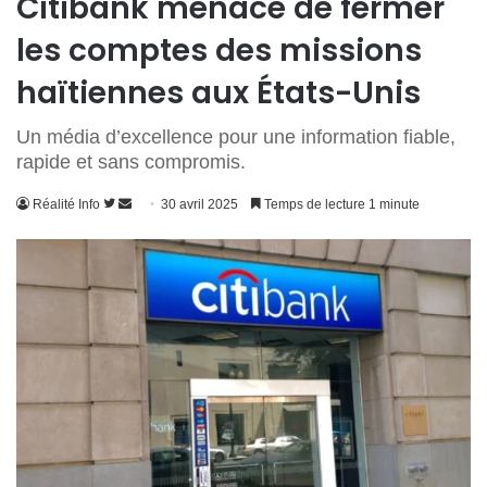
Citibank menace de fermer
les comptes des missions
haïtiennes aux États-Unis
Un média d’excellence pour une information fiable,
rapide et sans compromis.
Suivre
Envoyer
Réalité Info
30 avril 2025
Temps de lecture 1 minute
sur
un
Twitter
courriel