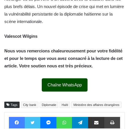
plus brefs délais. Un nouvel épisode de crise qui met en lumière
la vulnérabilité persistante de la diplomatie haïtienne sur la
scène internationale.
Valescot Wilgins
Nous vous remercions chaleureusement pour votre fidélité
et pour le temps que vous avez consacré à la lecture de cet
article. Votre soutien nous est très précieux.
Chaîne WhatsApp
Tags
City bank
Diplomatie
Haïti
Ministère des affaires étrangères
Facebook
Twitter
Messenger
WhatsApp
Telegram
Partager par email
Impri