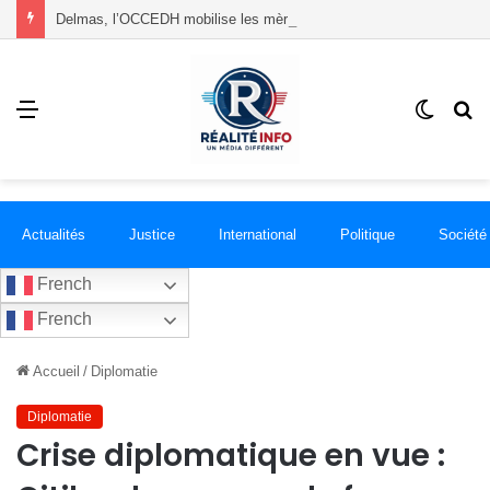
Delmas, l’OCCEDH mobilise les mères autour de l’allaitement maternel et de la santé infantile
Menu
Switch
R
skin
Actualités
Justice
International
Politique
Société
French
French
Accueil
/
Diplomatie
Diplomatie
Crise diplomatique en vue :