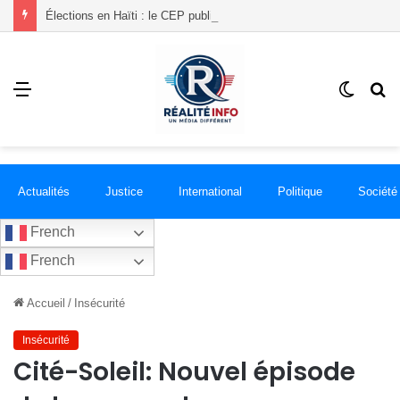
Élections en Haïti : le CEP publie la liste de 18 groupements politiques enregistrés
Menu
Switch
R
skin
Actualités
Justice
International
Politique
Société
French
French
Accueil
/
Insécurité
Insécurité
Cité-Soleil: Nouvel épisode