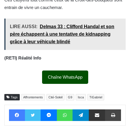
entrain de vivre un cauchemar.
LIRE AUSSI:
Delmas 33 : Clifford Handal et son
père échappent à une tentative de kidnapping
grâce à leur véhicule blindé
(RETI) Réalité Info
Chaîne WhatsApp
Tags
Affrontements
Cité-Soleil
G9
Isca
TiGabriel
Facebook
Twitter
Messenger
WhatsApp
Telegram
Partager par email
Impri