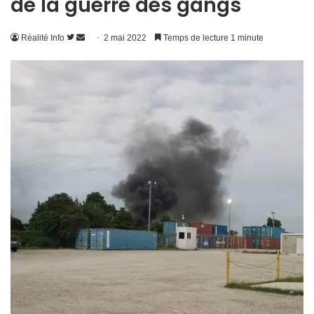
de la guerre des gangs
Suivre
Envoyer
Réalité Info
2 mai 2022
Temps de lecture 1 minute
sur
un
Twitter
courriel