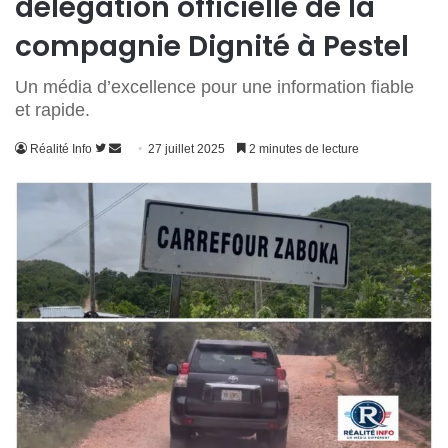
délégation officielle de la
compagnie Dignité à Pestel
Un média d’excellence pour une information fiable
et rapide.
Suivre
Envoyer
Réalité Info
27 juillet 2025
2 minutes de lecture
sur
un
Twitter
courriel