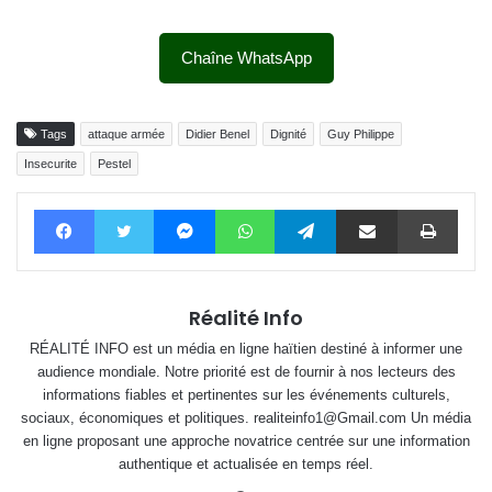
Chaîne WhatsApp
Tags
attaque armée
Didier Benel
Dignité
Guy Philippe
Insecurite
Pestel
Facebook
Twitter
Messenger
WhatsApp
Telegram
Partager par email
Impri
Réalité Info
RÉALITÉ INFO est un média en ligne haïtien destiné à informer une
audience mondiale. Notre priorité est de fournir à nos lecteurs des
informations fiables et pertinentes sur les événements culturels,
sociaux, économiques et politiques. realiteinfo1@Gmail.com Un média
en ligne proposant une approche novatrice centrée sur une information
authentique et actualisée en temps réel.