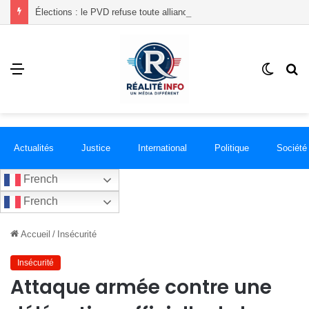
Élections : le PVD refuse toute alliance politique et dénonce de présumées irrégularités liées à l’inscription de citoyens
Menu
Switch
R
skin
Actualités
Justice
International
Politique
Société
French
French
Accueil
/
Insécurité
Insécurité
Attaque armée contre une