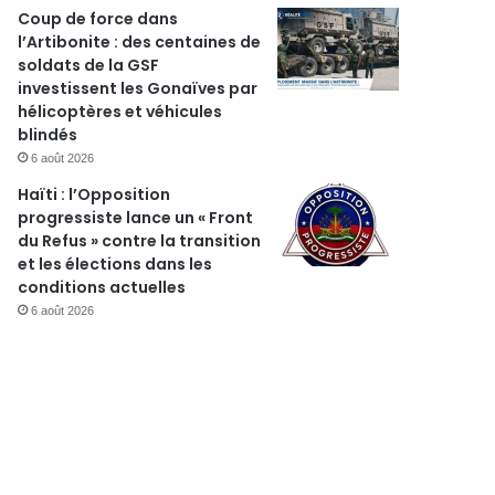
Coup de force dans
l’Artibonite : des centaines de
soldats de la GSF
investissent les Gonaïves par
hélicoptères et véhicules
blindés
6 août 2026
Haïti : l’Opposition
progressiste lance un « Front
du Refus » contre la transition
et les élections dans les
conditions actuelles
6 août 2026
Insécurité
2 février 2026
Une intervention par dr
groupe armé à Bolosse fait