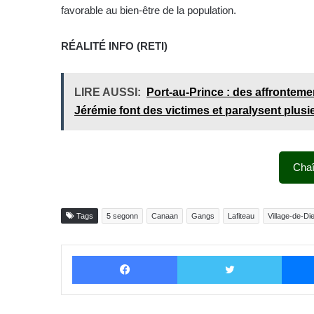
favorable au bien-être de la population.
RÉALITÉ INFO (RETI)
LIRE AUSSI:
Port-au-Prince : des affrontem
Jérémie font des victimes et paralysent plusi
Cha
Tags
5 segonn
Canaan
Gangs
Lafiteau
Village-de-Di
Facebook
Twitter