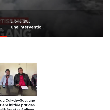
2 février 2026
xplosions : un leader du gang “5 Seconde” gravement blessé
Une intervention par drone contre un groupe armé à Bolosse fait plusieurs morts et touche des passants
 du Cul-de-Sac: une
rière initiée par des
différentes églises