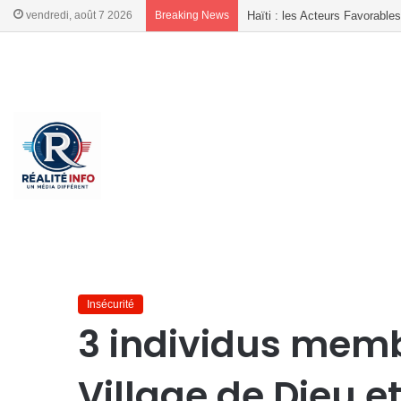
vendredi, août 7 2026
Breaking News
Delmas, l’OCCEDH mobilise les
French
French
Accueil
/
Insécurité
/
3 individus membres du gang de Villag
Insécurité
3 individus mem
Village de Dieu 