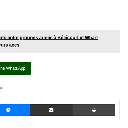
ents entre groupes armés à Bélécourt et Wharf
eurs axes
îne WhatsApp
eu
Messenger
Partager par email
Imprime