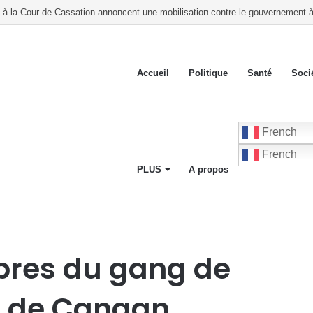
 mères autour de l’allaitement maternel et de la santé infantile
Accueil
Politique
Santé
Soci
French
French
PLUS
A propos
e de Dieu et de Canaan mortellement blessés par la Police
bres du gang de
et de Canaan