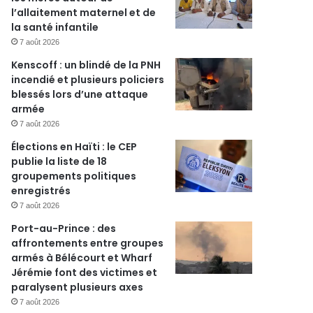
l’allaitement maternel et de
la santé infantile
7 août 2026
Kenscoff : un blindé de la PNH
incendié et plusieurs policiers
blessés lors d’une attaque
armée
7 août 2026
Élections en Haïti : le CEP
publie la liste de 18
groupements politiques
enregistrés
7 août 2026
Port-au-Prince : des
affrontements entre groupes
r
armés à Bélécourt et Wharf
Jérémie font des victimes et
paralysent plusieurs axes
7 août 2026