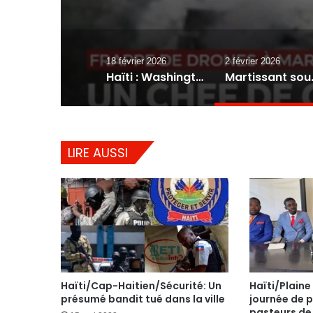
18 février 2026
2 février 2026
Haïti : Washington met 1 million de dollars sur la tête de « Izo » et offre une relocalisation aux informateurs
Martissant sous les e
LIRE AUSSI
Haïti/Cap-Haitien/Sécurité: Un
Haïti/Plaine
présumé bandit tué dans la ville
journée de p
pasteurs de 