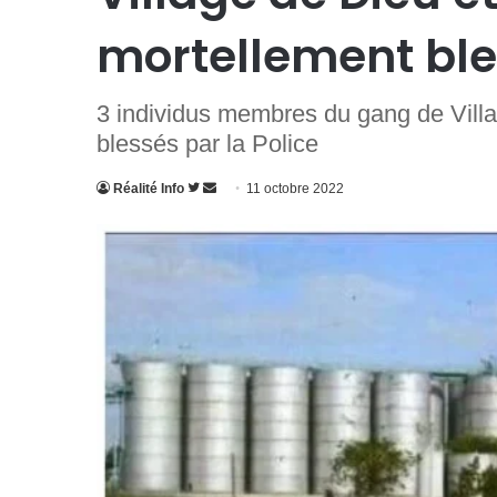
mortellement bles
3 individus membres du gang de Vill
blessés par la Police
Suivre
Envoyer
Réalité Info
11 octobre 2022
sur
un
Twitter
courriel