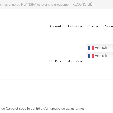
 à la Cour de Cassation annoncent une mobilisation contre le gouvernement à p
Accueil
Politique
Santé
Soci
French
French
PLUS
A propos
le de Carbaret sous le contrôle d’un groupe de gangs armés