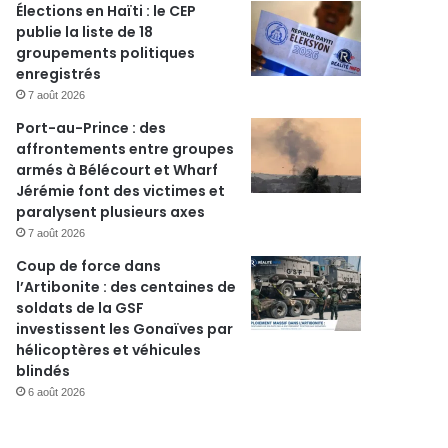
Élections en Haïti : le CEP
publie la liste de 18
r
groupements politiques
enregistrés
7 août 2026
Port-au-Prince : des
affrontements entre groupes
armés à Bélécourt et Wharf
Jérémie font des victimes et
paralysent plusieurs axes
7 août 2026
Coup de force dans
l’Artibonite : des centaines de
soldats de la GSF
investissent les Gonaïves par
hélicoptères et véhicules
blindés
6 août 2026
Éducation