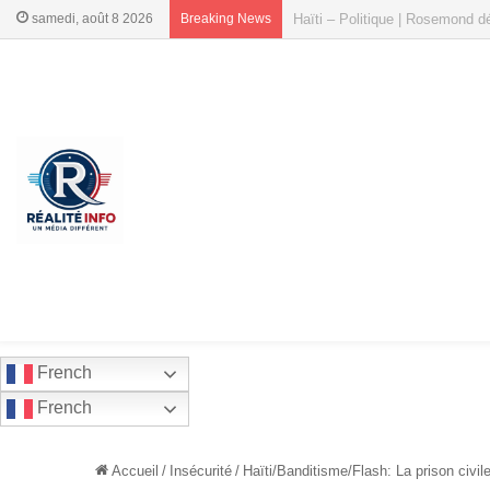
samedi, août 8 2026
Breaking News
Haïti : les Acteurs Favorables
French
French
Accueil
/
Insécurité
/
Haïti/Banditisme/Flash: La prison civi