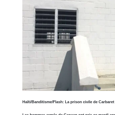
Haïti/Banditisme/Flash: La prison civile de Carbare
Les hommes armés de Canaan ont pris ce mardi aprè