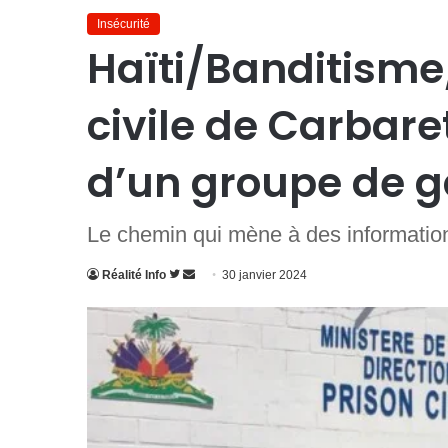
Insécurité
Haïti/Banditisme/
civile de Carbare
d’un groupe de 
Le chemin qui mène à des information
Suivre
Envoyer
Réalité Info
30 janvier 2024
sur
un
Twitter
courriel