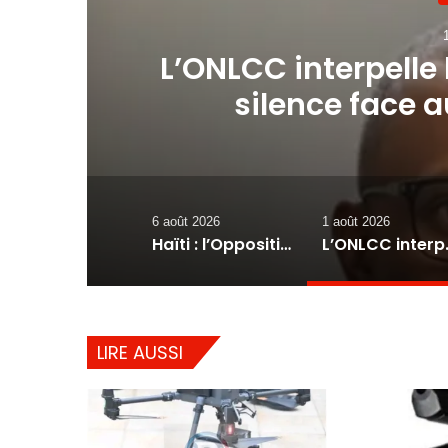
 «
L’ONLCC interpelle
s
silence face 
blanchiment 
6 août 2026
1 août 2026
Haïti : l’Opposition progressiste lance un « Front du Refus » contre la transition et les élections dans les conditions actuelles
L’ONLCC interpelle l’UCREF e
LIRE AUSSI