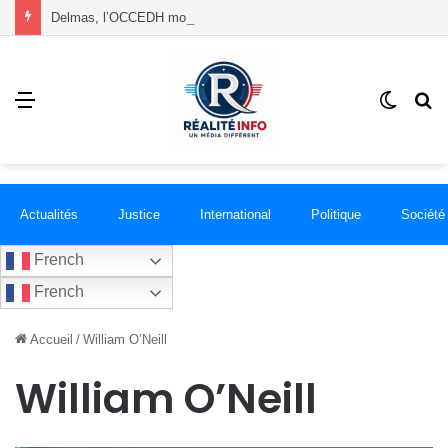
Delmas, l’OCCEDH mobilise les mères autour de l’allaitement maternel et de la santé infantile
Menu
Switch
R
skin
Actualités
Justice
International
Politique
Société
French
French
Accueil
/
William O’Neill
William O’Neill