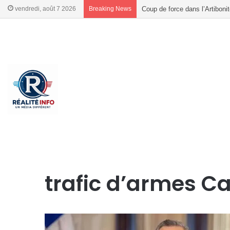
vendredi, août 7 2026
Breaking News
Coup de force dans l’Artiboni
French
French
Accueil
/
trafic d’armes Caraïbes
trafic d’armes C