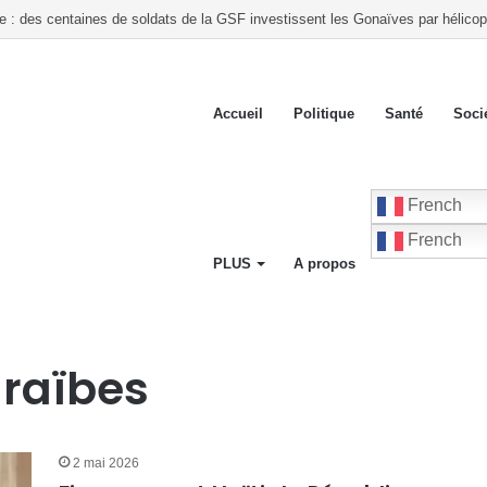
te : des centaines de soldats de la GSF investissent les Gonaïves par hélicop
Accueil
Politique
Santé
Soci
French
French
PLUS
A propos
araïbes
2 mai 2026