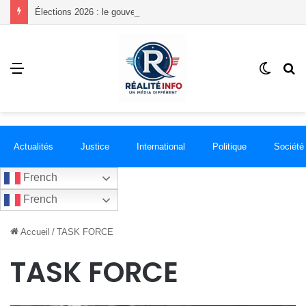
Élections 2026 : le gouvernement lance le processus, mais où siégeront les futurs parlementaires ?
Menu
Switch
R
skin
Actualités
Justice
International
Politique
Société
French
French
Accueil
/
TASK FORCE
TASK FORCE