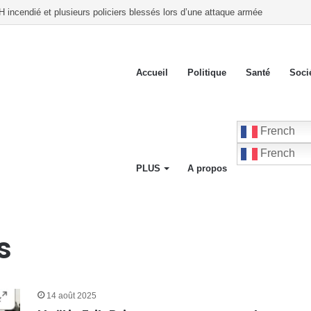
blie la liste de 18 groupements politiques enregistrés
Accueil
Politique
Santé
Soci
French
French
PLUS
A propos
s
14 août 2025