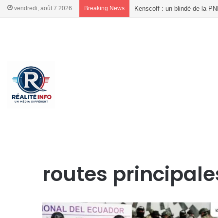
vendredi, août 7 2026
Breaking News
Élections en Haïti : le CEP pu
French
French
Accueil
/
routes principales
routes principale