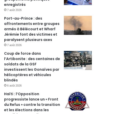
enregistrés
7 août 2026
Port-au-Prince : des
affrontements entre groupes
armés à Bélécourt et Wharf
Jérémie font des victimes et
paralysent plusieurs axes
7 août 2026
Coup de force dans
l’Artibonite : des centaines de
soldats de la GSF
investissent les Gonaïves par
hélicoptères et véhicules
blindés
6 août 2026
Haïti : l’Opposition
progressiste lance un « Front
du Refus » contre la transition
et les élections dans les