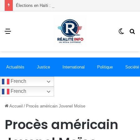
Élections en Haïti : ce que le CEP vient d’obtenir de la communauté internationale
Menu
Switch
R
skin
Actualités
Justice
International
Politique
Société
French
French
Accueil
/
Procès américain Jovenel Moïse
Procès américain