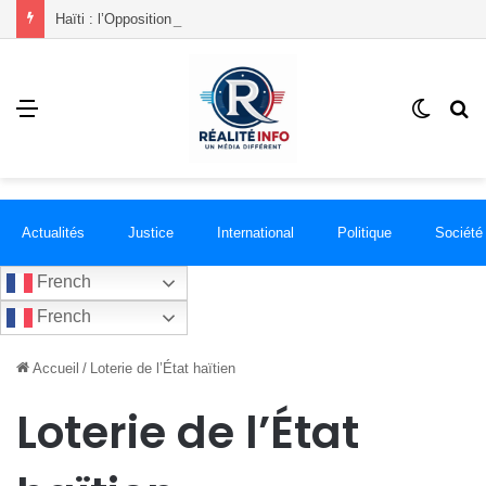
Haïti : l’Opposition progressiste lance un « Front du Refus » contre la transition et les élections dans les conditions actuelles
Menu
Switch
R
skin
Actualités
Justice
International
Politique
Société
French
French
Accueil
/
Loterie de l’État haïtien
Loterie de l’État