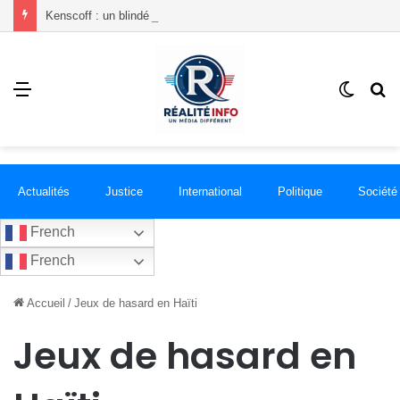
Kenscoff : un blindé de la PNH incendié et plusieurs policiers blessés lors d’une attaque armée
Menu
Switch
R
skin
Actualités
Justice
International
Politique
Société
French
French
Accueil
/
Jeux de hasard en Haïti
Jeux de hasard en