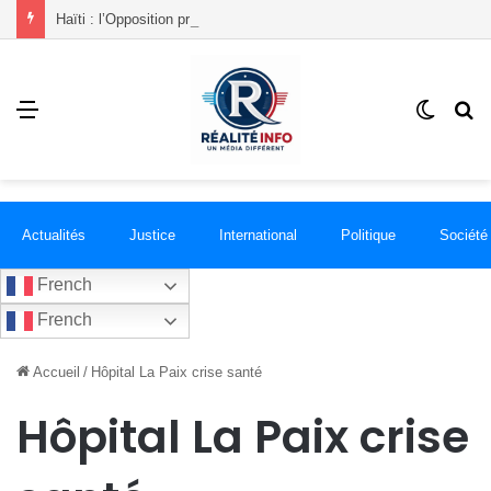
Haïti : l’Opposition progressiste lance un « Front du Refus » contre la transition et les élections dans les conditions actuelles
Menu
Switch
R
skin
Actualités
Justice
International
Politique
Société
French
French
Accueil
/
Hôpital La Paix crise santé
Hôpital La Paix crise