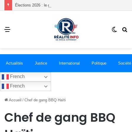
Élections 2026 : le gouvernement lance le processus, mais où siégeront les futurs parlementaires ?
Menu
Switch
R
skin
Actualités
Justice
International
Politique
Société
French
French
Accueil
/
Chef de gang BBQ Haïti
Chef de gang BBQ